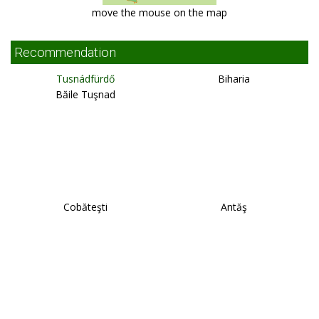
move the mouse on the map
Recommendation
Tusnádfürdő
Biharia
Băile Tuşnad
Cobăteşti
Antăş