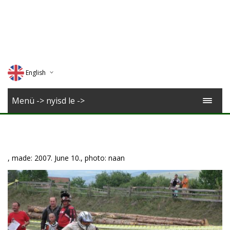
English
Deutsch
Menü -> nyisd le ->
Magyar
Romana
, made: 2007. June 10., photo: naan