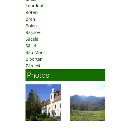
Leordeni
Roteni
Bran
Poieni
Râşnov
Săcele
Săcel
Râu Morii
Biborţeni
Zărneşti
Photos