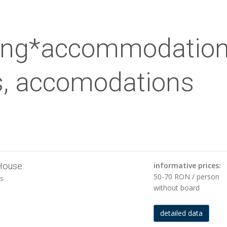
lang*accommodation
, accomodations
House
informative prices:
50-70 RON / person
ás
without board
detailed data