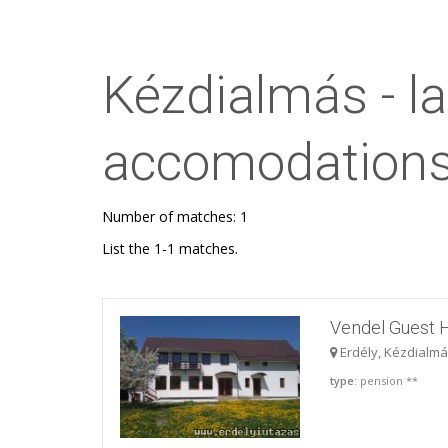
Kézdialmás - 
accomodations
Number of matches: 1
List the 1-1 matches.
Vendel Guest 
Erdély, Kézdialm
type
: pension **