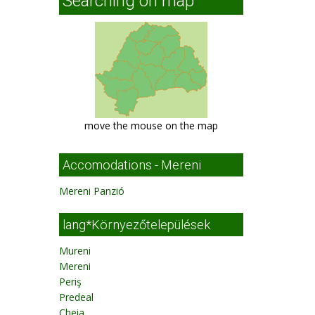
Searching on map
move the mouse on the map
Accomodations - Mereni
Mereni Panzió
lang*Környezőtelepülések
Mureni
Mereni
Periş
Predeal
Cheia