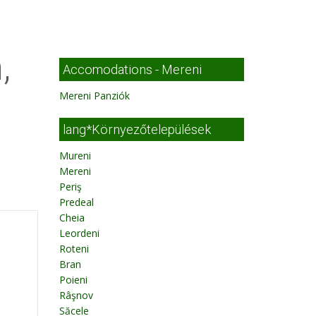
,
Accomodations - Mereni
Mereni Panziók
lang*Környezőtelepülések
Mureni
Mereni
Periş
Predeal
Cheia
Leordeni
Roteni
Bran
Poieni
Râşnov
Săcele