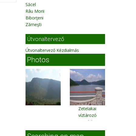
Săcel
Râu Morii
Biborţeni
Zărneşti
Útvonaltervező
Útvonaltervező Kézdialmás
Photos
Zetelakai
víztározó
Zetelaka