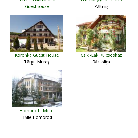
Guesthouse
Păltiniş
Cristur
Koronka Guest House
Csiki-Lak Kulcsosház
Târgu Mureş
Răstoliţa
Homorod - Motel
Băile Homorod