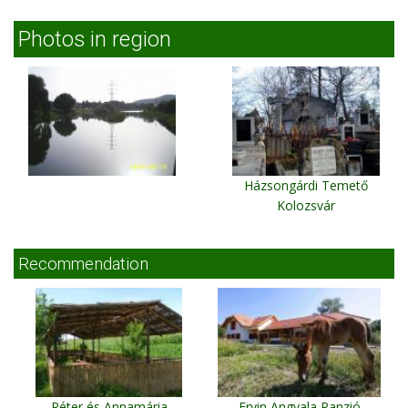
Photos in region
Házsongárdi Temető
Kolozsvár
Recommendation
Péter és Annamária
Ervin Angyala Panzió