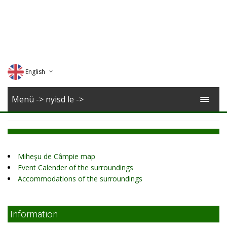
English
Deutsch
Menü -> nyisd le ->
Magyar
Romana
Miheşu de Câmpie map
Event Calender of the surroundings
Accommodations of the surroundings
Information