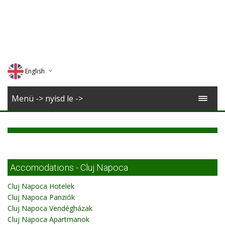
English
Deutsch
Menü -> nyisd le ->
Magyar
Romana
Accomodations - Cluj Napoca
Cluj Napoca Hotelek
Cluj Napoca Panziók
Cluj Napoca Vendégházak
Cluj Napoca Apartmanok