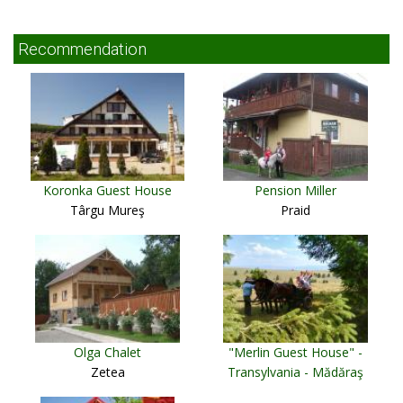
Recommendation
Koronka Guest House
Pension Miller
Târgu Mureş
Praid
Olga Chalet
"Merlin Guest House" -
Zetea
Transylvania - Mădăraş
Ciuc