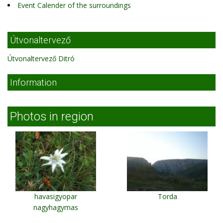
Event Calender of the surroundings
Útvonaltervező
Útvonaltervező Ditró
Information
Photos in region
havasigyopar
Torda
nagyhagymas