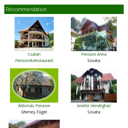
Recommendation
Csatári
Pension Anna
Pension&Restaurant
Sovata
Praid
Áldomás Pension
Anette Vendégház
Ghimeş-Făget
Sovata