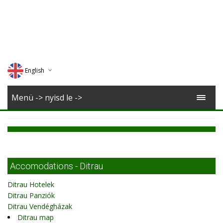
English
Deutsch
Menü -> nyisd le ->
Magyar
Romana
Accomodations - Ditrau
Ditrau Hotelek
Ditrau Panziók
Ditrau Vendégházak
Ditrau map