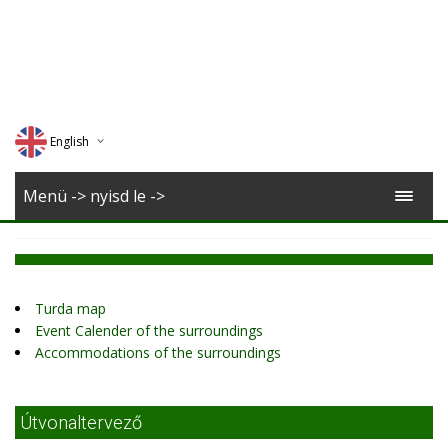
English
Deutsch
Menü -> nyisd le ->
Magyar
Romana
Turda map
Event Calender of the surroundings
Accommodations of the surroundings
Útvonaltervező