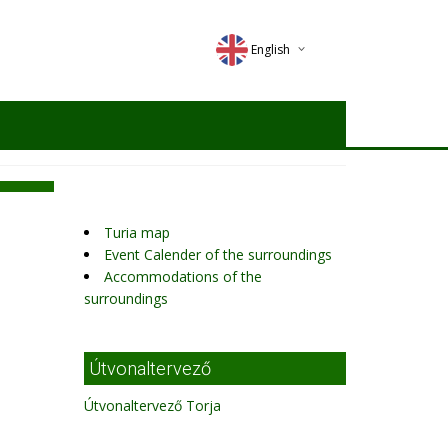
English
Deutsch
Magyar
Romana
Turia map
Event Calender of the surroundings
Accommodations of the
surroundings
Útvonaltervező
Útvonaltervező Torja