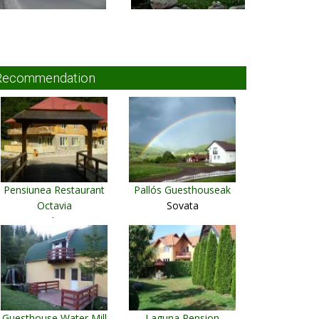
Recommendation
Pensiunea Restaurant
Pallós Guesthouseak
Octavia
Sovata
Lacul Lesu
Guesthouse Water Mill
Laguna Pension