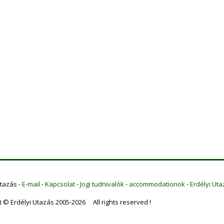
Utazás -
E-mail
-
Kapcsolat
-
Jogi tudnivalók
-
accommodationok
-
Erdélyi Uta
t © Erdélyi Utazás 2005-2026 All rights reserved !