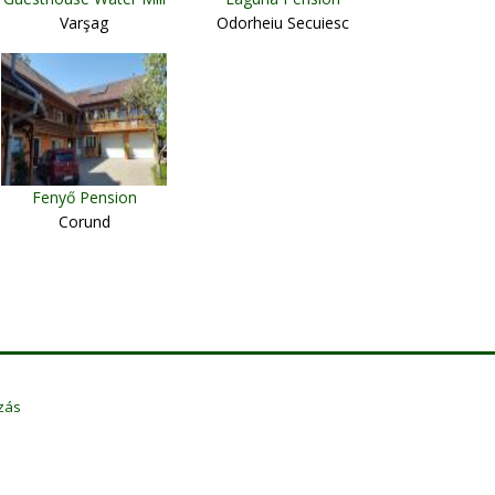
Varşag
Odorheiu Secuiesc
Fenyő Pension
Corund
zás