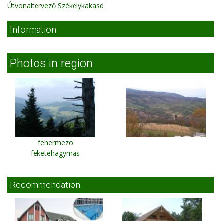
Útvonaltervező Székelykakasd
Information
Photos in region
fehermezo
feketehagymas
Recommendation