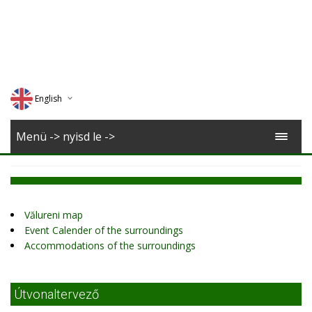
English
Deutsch
Menü -> nyisd le ->
Magyar
Romana
Vălureni map
Event Calender of the surroundings
Accommodations of the surroundings
Útvonaltervező