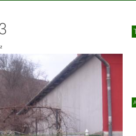
3
sz
A