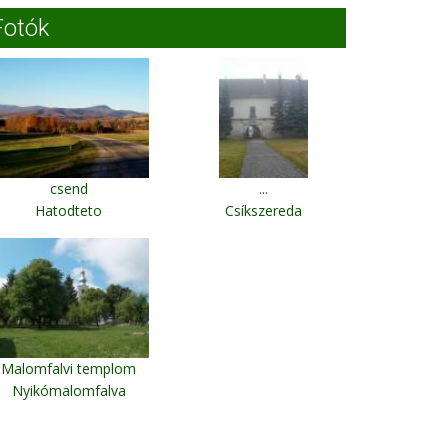
Fotók
csend
...
Hatodteto
Csíkszereda
Malomfalvi templom
Nyikómalomfalva