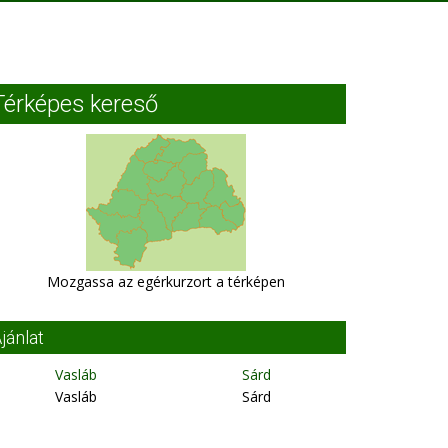
Térképes kereső
Mozgassa az egérkurzort a térképen
jánlat
Vasláb
Sárd
Vasláb
Sárd