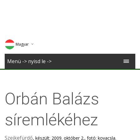
Magyar
Deutsch
Menü -> nyisd le ->
English
Romana
Orbán Balázs
síremlékéhez
Szejkefürdő
, készült: 2009. október 2., fotó: kovacsla.