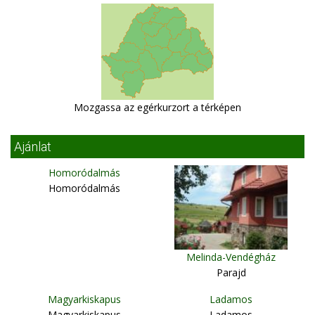
Mozgassa az egérkurzort a térképen
Ajánlat
Homoródalmás
Homoródalmás
Melinda-Vendégház
Parajd
Magyarkiskapus
Ladamos
Magyarkiskapus
Ladamos