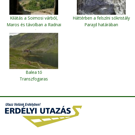
Kilátás a Soimosi várból,
Háttérben a felszíni sókristály
Maros és távolban a Radnai
Parajd határában
templom
Soimos (Arad megye)
Balea tó
Transzfogaras