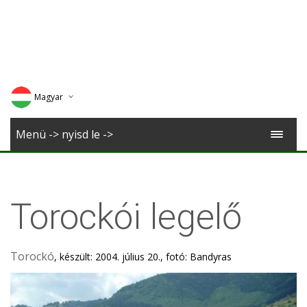
Magyar
Deutsch
Menü -> nyisd le ->
English
Romana
Torockói legelő
Torockó
, készült: 2004. július 20., fotó: Bandyras