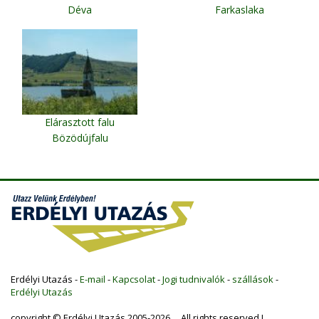
Déva
Farkaslaka
Elárasztott falu
Bözödújfalu
Erdélyi Utazás -
E-mail
-
Kapcsolat
-
Jogi tudnivalók
-
szállások
-
Erdélyi Utazás
copyright © Erdélyi Utazás 2005-2026 All rights reserved !