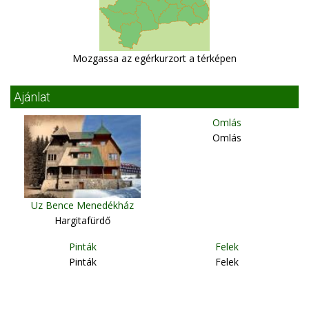
Mozgassa az egérkurzort a térképen
Ajánlat
Omlás
Omlás
Uz Bence Menedékház
Hargitafürdő
Pinták
Felek
Pinták
Felek