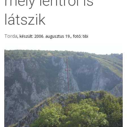
mely lentről is
látszik
Torda
, készült: 2006. augusztus 19., fotó: tibi