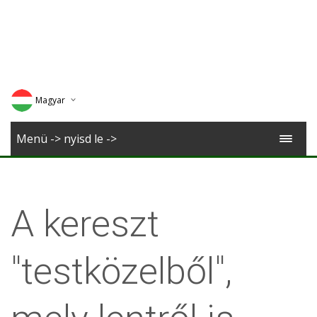
Magyar
Deutsch
Menü -> nyisd le ->
English
Romana
A kereszt
"testközelből",