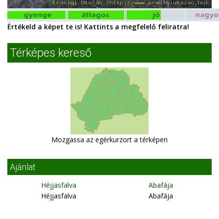
Értékeld a képet te is! Kattints a megfelelő feliratra!
Térképes kereső
Mozgassa az egérkurzort a térképen
Ajánlat
Héjjasfalva
Abafája
Héjjasfalva
Abafája