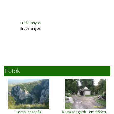
Erdőaranyos
Erdőaranyos
Fotók
Tordai hasadék
A Házsongárdi Temetőben ...