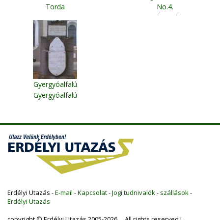
Torda
No.4.
Kolozsvár
Gyergyóalfalú
Gyergyóalfalú
Erdélyi Utazás -
E-mail
-
Kapcsolat
-
Jogi tudnivalók
-
szállások
-
Erdélyi Utazás
copyright © Erdélyi Utazás 2005-2026 All rights reserved !