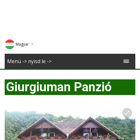
Magyar
Deutsch
Menü -> nyisd le ->
English
Giurgiuman Panzió
Romana