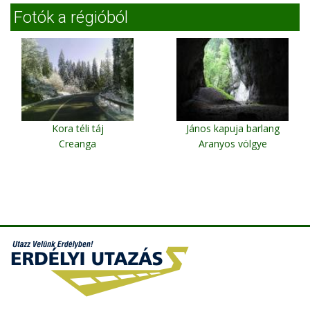
Fotók a régióból
Kora téli táj
János kapuja barlang
Creanga
Aranyos völgye