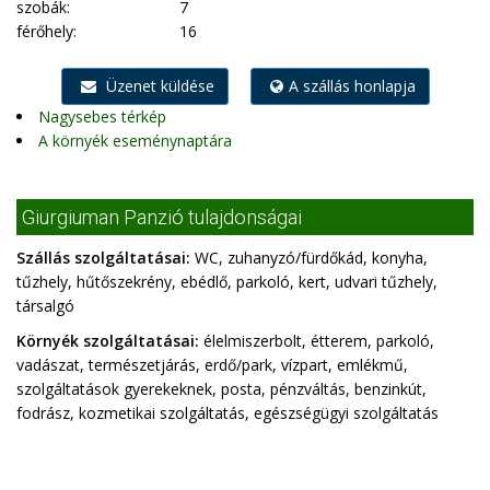
szobák:
7
férőhely:
16
Üzenet küldése
A szállás honlapja
Nagysebes térkép
A környék eseménynaptára
Giurgiuman Panzió tulajdonságai
Szállás szolgáltatásai:
WC, zuhanyzó/fürdőkád, konyha,
tűzhely, hűtőszekrény, ebédlő, parkoló, kert, udvari tűzhely,
társalgó
Környék szolgáltatásai:
élelmiszerbolt, étterem, parkoló,
vadászat, természetjárás, erdő/park, vízpart, emlékmű,
szolgáltatások gyerekeknek, posta, pénzváltás, benzinkút,
fodrász, kozmetikai szolgáltatás, egészségügyi szolgáltatás