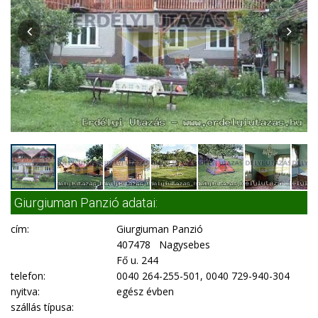
Giurgiuman Panzió adatai:
cím:
Giurgiuman Panzió
407478 Nagysebes
Fő u. 244
telefon:
0040 264-255-501, 0040 729-940-304
nyitva:
egész évben
szállás típusa: