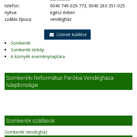
telefon:
0040 749-029-773, 0040 263-351-025
nyitva:
egész évben
szállás típusa:
vendégház
Üzenet küldése
Somkerék
Somkerék térkép
A környék eseménynaptára
Somkeréki Református Parókia Vendégháza
tulajdonságai
Somkerék szállások
Somkerék Vendégház