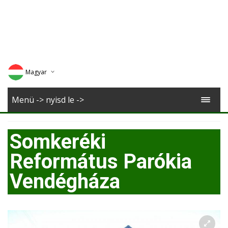
Magyar
Deutsch
Menü -> nyisd le ->
English
Somkeréki
Romana
Református Parókia
Vendégháza