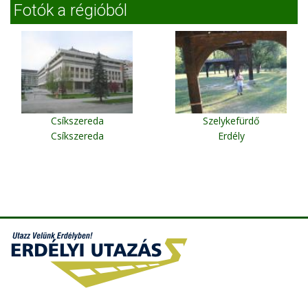
Fotók a régióból
Csíkszereda
Szelykefürdő
Csíkszereda
Erdély