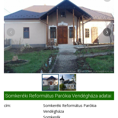
Somkeréki Református Parókia Vendégháza adatai:
cím:
Somkeréki Református Parókia
Vendégháza
Somkerék