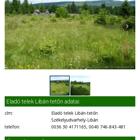
Eladó telek Libán-tetőn adatai:
cím:
Eladó telek Libán-tetőn
Székelyudvarhely-Libán
telefon:
0036 30 4171165, 0040 746-843-481