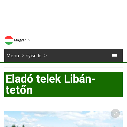
Magyar
Deutsch
Menü -> nyisd le ->
English
Eladó telek Libán-
Romana
tetőn