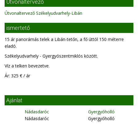
Útvonaltervező
Útvonaltervező Székelyudvarhely-Libán
ismertető
15 ár panorámás telek a Libán-tetőn, a fő úttól 150 méterre
eladó.
Székelyudvarhely - Gyergyószentmiklós között.
Víz a telken bevezetve.
Ár: 325 € / ár
Ajánlat
Nádasdaróc
Gyergyóholló
Nádasdaróc
Gyergyóholló