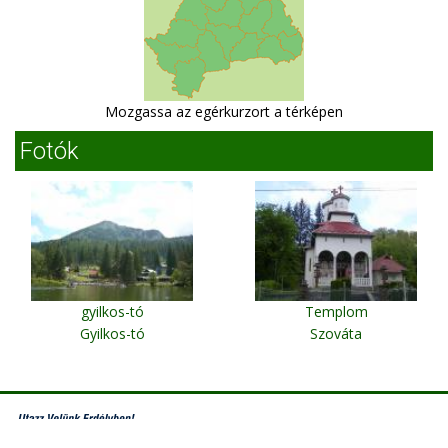
Mozgassa az egérkurzort a térképen
Fotók
gyilkos-tó
Templom
Gyilkos-tó
Szováta