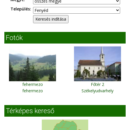
Település:
Fotók
fehermezo
Főtér 2
fehermezo
Székelyudvarhely
Térképes kereső