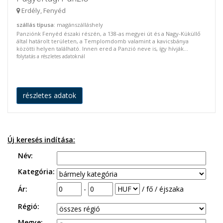
Erdély, Fenyéd
szállás típusa
: magánszálláshely
Panziónk Fenyéd északi részén, a 138-as megyei út és a Nagy-Küküllő
által határolt területen, a Templomdomb valamint a kavicsbánya
közötti helyen található. Innen ered a Panzió neve is, így hívják...
folytatás a részletes adatoknál
részletes adatok
Új keresés indítása:
Név:
Kategória:
Ár:
-
/ fő / éjszaka
Régió:
Megye: