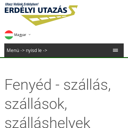
Magyar
Deutsch
Menü -> nyisd le ->
English
Romana
Fenyéd - szállás,
szállások,
szálláshelyek