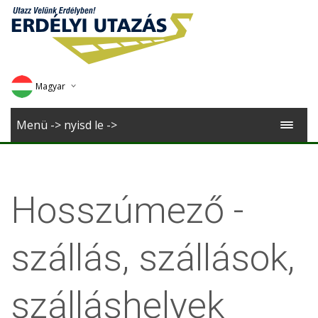
Magyar
Deutsch
Menü -> nyisd le ->
English
Romana
Hosszúmező -
szállás, szállások,
szálláshelyek