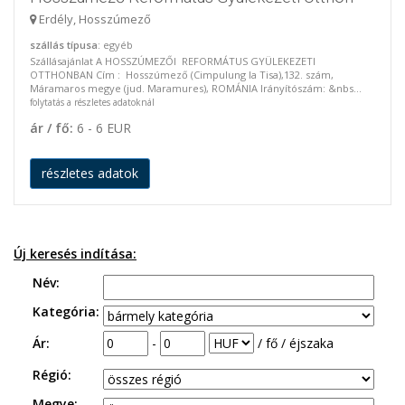
Erdély, Hosszúmező
szállás típusa
: egyéb
Szállásajánlat A HOSSZÚMEZŐI REFORMÁTUS GYÜLEKEZETI
OTTHONBAN Cím : Hosszúmező (Cimpulung la Tisa),132. szám,
Máramaros megye (jud. Maramures), ROMÁNIA Irányítószám: &nbs...
folytatás a részletes adatoknál
ár / fő:
6 - 6 EUR
részletes adatok
Új keresés indítása:
Név:
Kategória:
Ár:
-
/ fő / éjszaka
Régió:
Megye: