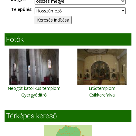
Település:
Fotók
Neogót katolikus templom
Erődtemplom
Gyergyóditró
Csíkkarcfalva
Térképes kereső