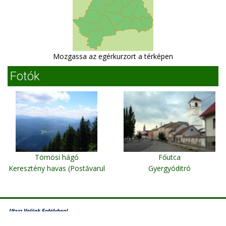
Mozgassa az egérkurzort a térképen
Fotók
Tömösi hágó
Főutca
Keresztény havas (Postăvarul
Gyergyóditró
1799m)