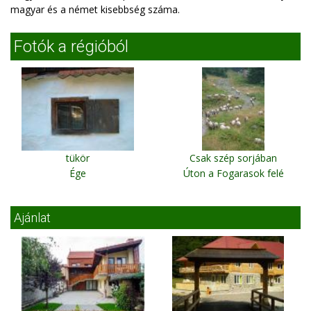
magyar és a német kisebbség száma.
Fotók a régióból
tükör
Csak szép sorjában
Ége
Úton a Fogarasok felé
Ajánlat