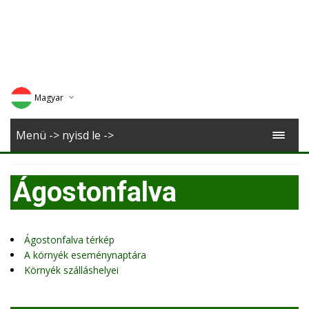
Magyar
Deutsch
Menü -> nyisd le ->
English
Ágostonfalva
Romana
Ágostonfalva térkép
A környék eseménynaptára
Környék szálláshelyei