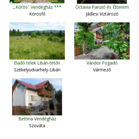
,,Körös˝ Vendégház ***
Octavia Panzió és Étterem
Körösfő
Jádlesi Viztározó
Eladó telek Libán-tetőn
Vándor Fogadó
Székelyudvarhely-Libán
Vármező
Bettina Vendégház
Szováta