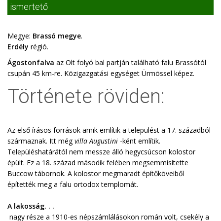
ismertető
Megye:
Brassó megye
.
Erdély
régió.
Ágostonfalva
az Olt folyó bal partján található falu Brassótól
csupán 45 km-re. Közigazgatási egységet Ürmössel képez.
Története röviden:
Az első írásos források amik említik a települést a 17. századból
származnak. Itt még
villa Augustini
-ként említik.
Településhatárától nem messze álló hegycsúcson kolostor
épült. Ez a 18. század második felében megsemmisítette
Buccow tábornok. A kolostor megmaradt építőköveiből
építették meg a falu ortodox templomát.
A lakosság. . .
nagy része a 1910-es népszámlálásokon román volt, csekély a