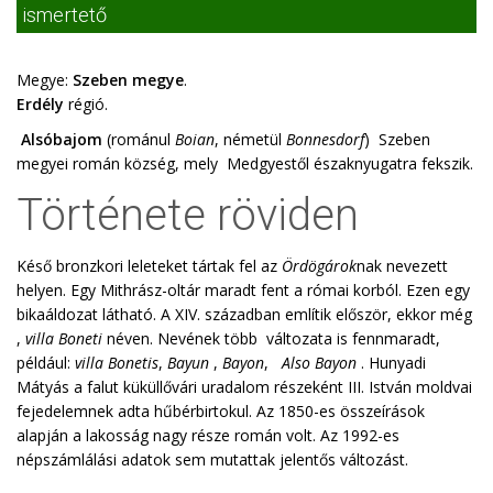
ismertető
Megye:
Szeben megye
.
Erdély
régió.
Alsóbajom
(románul
Boian
, németül
Bonnesdorf
) Szeben
megyei román község, mely Medgyestől északnyugatra fekszik.
Története röviden
Késő bronzkori leleteket tártak fel az
Ördögárok
nak nevezett
helyen. Egy Mithrász-oltár maradt fent a római korból. Ezen egy
bikaáldozat látható. A XIV. században említik először, ekkor még
,
villa Boneti
néven. Nevének több változata is fennmaradt,
például:
villa Bonetis
,
Bayun
,
Bayon
,
Also Bayon
. Hunyadi
Mátyás a falut küküllővári uradalom részeként III. István moldvai
fejedelemnek adta hűbérbirtokul. Az 1850-es összeírások
alapján a lakosság nagy része román volt. Az 1992-es
népszámlálási adatok sem mutattak jelentős változást.