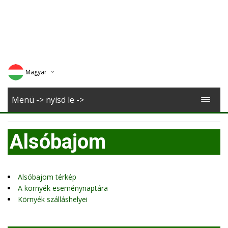
Magyar
Deutsch
Menü -> nyisd le ->
English
Alsóbajom
Romana
Alsóbajom térkép
A környék eseménynaptára
Környék szálláshelyei