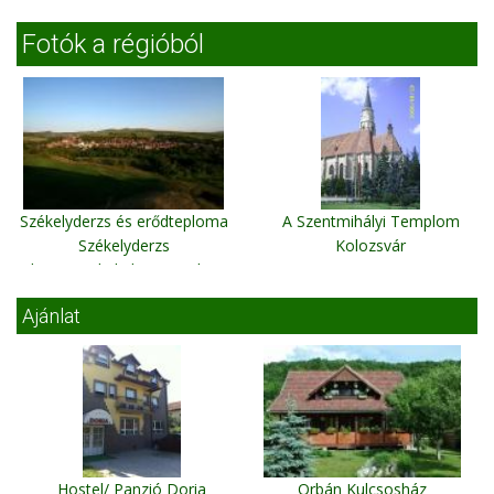
Fotók a régióból
Székelyderzs és erődteploma
A Szentmihályi Templom
Székelyderzs
Kolozsvár
(http://szekelyderzs.atw.hu)
Ajánlat
Hostel/ Panzió Doria
Orbán Kulcsosház