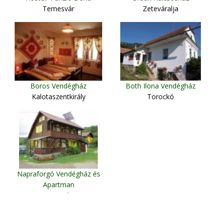
Temesvár
Zeteváralja
Boros Vendégház
Both Ilona Vendégház
Kalotaszentkirály
Torockó
Napraforgó Vendégház és
Apartman
Parajd