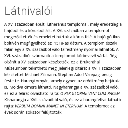
Látnivalói
A XV. században épült lutheránus temploma , mely eredetileg a
hajóból és a kórusból állt. A XVI. században a templomot
megerősítették és emeletet húztak a kórus felé. A hajó gótikus
boltívén megfigyelhető az 1518-as dátum. A templom északi
falán egy a XV. századból való falfestmény nyomai láthatók. A
XVI. századból származik a templomot körbevevő várfal. Régi
oltárát a XV. században készítették, ez a Brukenthal
Múzeumban tekinthető meg. Jelenlegi oltárát a XVIII. században
készítettet Michael Zillmann. Stephan Adolf Valepagi pedig
festette. Harangtornyán, amely egyben az erődítmény bejárata
is, Moldva címere látható. Nagyharangja a XV. századból való,
és ez a felirat olvasható rajta:
O REX GLORIAE VENI CUM PACEM
.
Kisharangja a XVII. századból való, és ez a harangfelirat látható
rajta:
VERBUM DOMINI MANET IN ETERNUM
. A templomot az
évek során sokszor felújították.