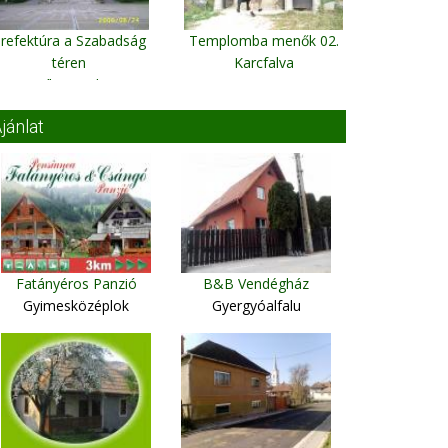
refektúra a Szabadság
Templomba menők 02.
téren
Karcfalva
Csíkszereda
jánlat
Fatányéros Panzió
B&B Vendégház
Gyimesközéplok
Gyergyóalfalu