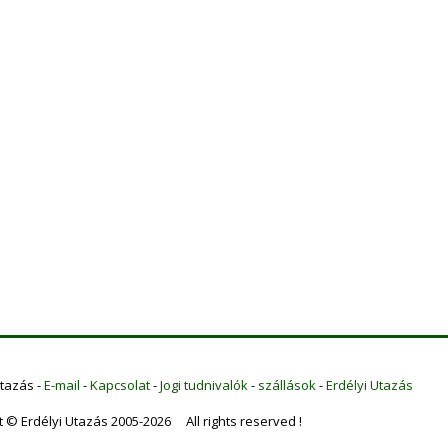
Utazás -
E-mail
-
Kapcsolat
-
Jogi tudnivalók
-
szállások
-
Erdélyi Utazás
t © Erdélyi Utazás 2005-2026 All rights reserved !