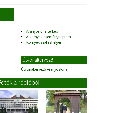
Aranyoslóna térkép
A környék eseménynaptára
Környék szálláshelyei
Útvonaltervező
Útvonaltervező Aranyoslóna
Fotók a régióból