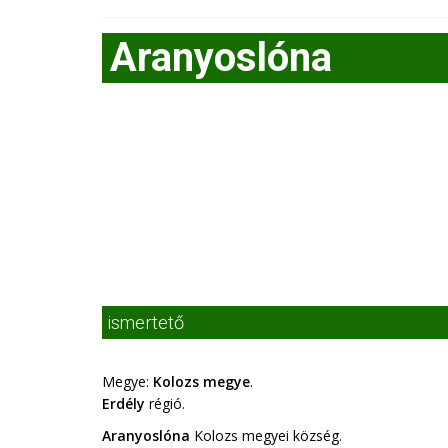
Aranyoslóna
ismertető
Megye:
Kolozs megye
.
Erdély
régió.
Aranyoslóna
Kolozs megyei község.