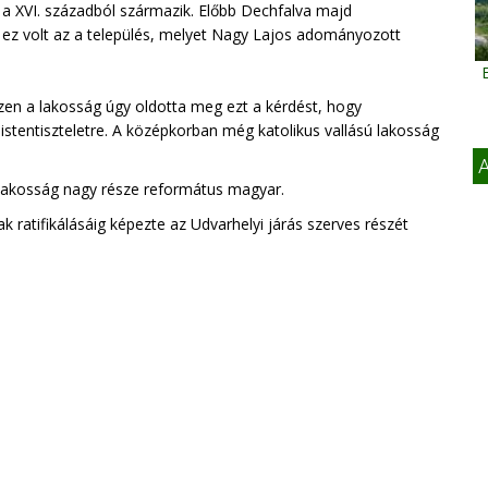
a, a XVI. századból származik. Előbb Dechfalva majd
t ez volt az a település, melyet Nagy Lajos adományozott
zen a lakosság úgy oldotta meg ezt a kérdést, hogy
tentiszteletre. A középkorban még katolikus vallású lakosság
A
 lakosság nagy része református magyar.
k ratifikálásáig képezte az Udvarhelyi járás szerves részét