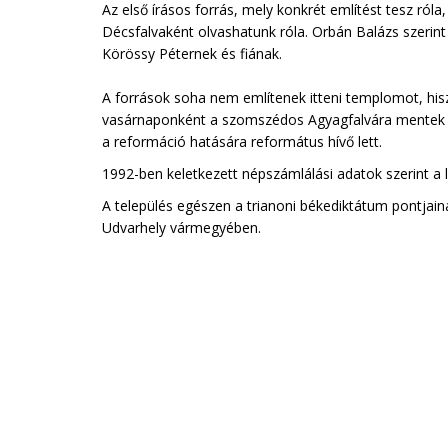
Az első írásos forrás, mely konkrét említést tesz ról
Décsfalvaként olvashatunk róla. Orbán Balázs szerin
Körössy Péternek és fiának.
A források soha nem említenek itteni templomot, his
vasárnaponként a szomszédos Agyagfalvára mentek is
a reformáció hatására református hívő lett.
1992-ben keletkezett népszámlálási adatok szerint a
A település egészen a trianoni békediktátum pontjaina
Udvarhely vármegyében.