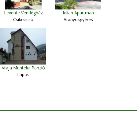
Levente Vendégház
Iulian Apartman
Csíkcsicsó
Aranyosgyéres
Vraja Muntelui Panzió
Lápos