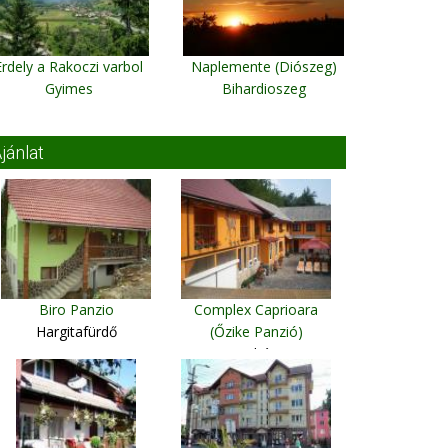
Erdely a Rakoczi varbol
Naplemente (Diószeg)
Gyimes
Bihardioszeg
jánlat
Biro Panzio
Complex Caprioara
Hargitafürdő
(Őzike Panzió)
Nagybánya