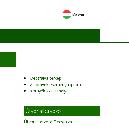
Magyar
Deutsch
English
Romana
Décsfalva térkép
A környék eseménynaptára
Környék szálláshelyei
Útvonaltervező
Útvonaltervező Décsfalva