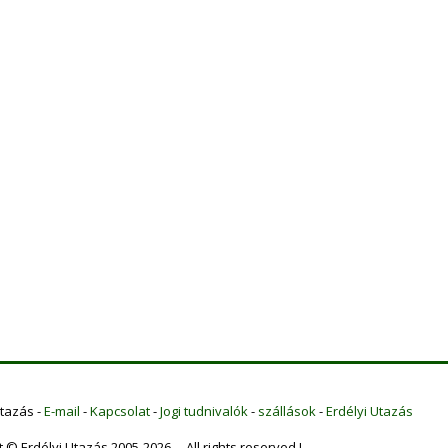
Utazás -
E-mail
-
Kapcsolat
-
Jogi tudnivalók
-
szállások
-
Erdélyi Utazás
t © Erdélyi Utazás 2005-2026 All rights reserved !