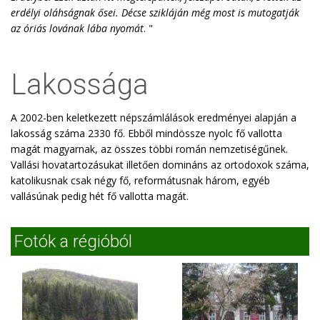
erdélyi oláhságnak ősei. Décse szikláján még most is mutogatják
az óriás lovának lába nyomát
. "
Lakossága
A 2002-ben keletkezett népszámlálások eredményei alapján a
lakosság száma 2330 fő. Ebből mindössze nyolc fő vallotta
magát magyarnak, az összes többi román nemzetiségűnek.
Vallási hovatartozásukat illetően domináns az ortodoxok száma,
katolikusnak csak négy fő, reformátusnak három, egyéb
vallásúnak pedig hét fő vallotta magát.
Fotók a régióból