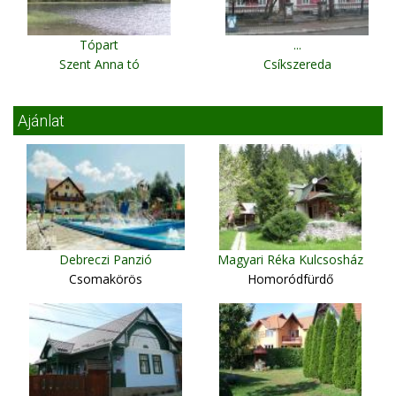
Tópart
...
Szent Anna tó
Csíkszereda
Ajánlat
Debreczi Panzió
Magyari Réka Kulcsosház
Csomakörös
Homoródfürdő