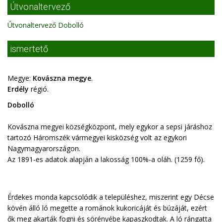
Útvonaltervező
Útvonaltervező Dobolló
ismertető
Megye:
Kovászna megye
.
Erdély
régió.
Dobolló
Kovászna megyei községközpont, mely egykor a sepsi járáshoz
tartozó Háromszék vármegyei kisközség volt az egykori
Nagymagyarországon.
Az 1891-es adatok alapján a lakosság 100%-a oláh. (1259 fő).
Érdekes monda kapcsolódik a településhez, miszerint egy Décse
kövén álló ló megette a románok kukoricáját és búzáját, ezért
ők meg akarták fogni és sörényébe kapaszkodtak. A ló rángatta