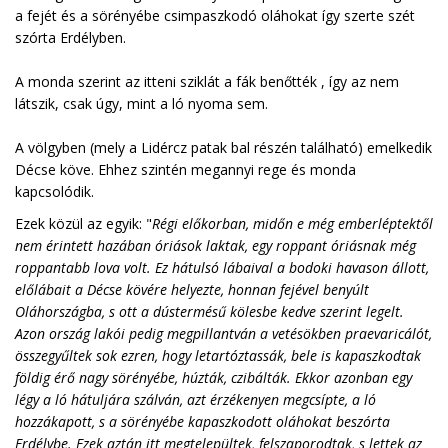
a fejét és a sörényébe csimpaszkodó oláhokat így szerte szét
szórta Erdélyben.
A monda szerint az itteni sziklát a fák benőtték , így az nem
látszik, csak úgy, mint a ló nyoma sem.
A völgyben (mely a Lidércz patak bal részén található) emelkedik
Décse köve. Ehhez szintén megannyi rege és monda
kapcsolódik.
Ezek közül az egyik: "
Régi előkorban, midőn e még emberléptektől
nem érintett hazában óriások laktak, egy roppant óriásnak még
roppantabb lova volt. Ez hátulsó lábaival a bodoki havason állott,
előlábait a Décse kövére helyezte, honnan fejével benyúlt
Oláhországba, s ott a dústermésű kölesbe kedve szerint legelt.
Azon ország lakói pedig megpillantván a vetésökben praevaricálót,
összegyűltek sok ezren, hogy letartóztassák, bele is kapaszkodtak
földig érő nagy sörényébe, húzták, czibálták. Ekkor azonban egy
légy a ló hátuljára szálván, azt érzékenyen megcsípte, a ló
hozzákapott, s a sörényébe kapaszkodott oláhokat beszórta
Erdélybe. Ezek aztán itt megtelepültek, felszaporodtak, s lettek az