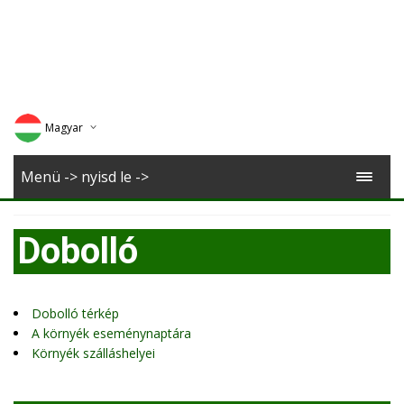
Magyar
Deutsch
Menü -> nyisd le ->
English
Dobolló
Romana
Dobolló térkép
A környék eseménynaptára
Környék szálláshelyei