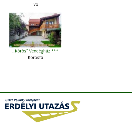
Ivó
,,Körös˝ Vendégház ***
Körösfő