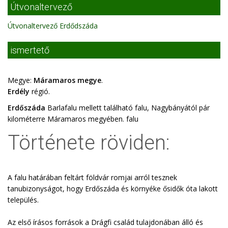
Útvonaltervező
Útvonaltervező Erdődszáda
ismertető
Megye:
Máramaros megye
.
Erdély
régió.
Erdőszáda
Barlafalu mellett található falu, Nagybányától pár
kilométerre Máramaros megyében. falu
Története röviden:
A falu határában feltárt földvár romjai arról tesznek
tanubizonyságot, hogy Erdőszáda és környéke ősidők óta lakott
település.
Az első írásos források a Drágfi család tulajdonában álló és