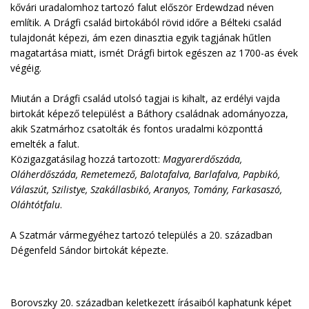
kővári uradalomhoz tartozó falut először Erdewdzad néven
említik. A Drágfi család birtokából rövid időre a Bélteki család
tulajdonát képezi, ám ezen dinasztia egyik tagjának hűtlen
magatartása miatt, ismét Drágfi birtok egészen az 1700-as évek
végéig.
Miután a Drágfi család utolsó tagjai is kihalt, az erdélyi vajda
birtokát képező települést a Báthory családnak adományozza,
akik Szatmárhoz csatolták és fontos uradalmi központtá
emelték a falut.
Közigazgatásilag hozzá tartozott:
Magyarerdőszáda,
Oláherdőszáda, Remetemező, Balotafalva, Barlafalva, Papbikó,
Válaszút, Szilistye, Szakállasbikó, Aranyos, Tomány, Farkasaszó,
Oláhtótfalu
.
A Szatmár vármegyéhez tartozó település a 20. században
Dégenfeld Sándor birtokát képezte.
Borovszky 20. században keletkezett írásaiból kaphatunk képet