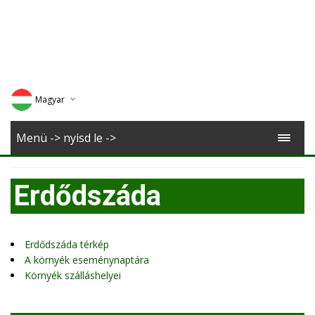
Magyar
Deutsch
Menü -> nyisd le ->
English
Erdődszáda
Romana
Erdődszáda térkép
A környék eseménynaptára
Környék szálláshelyei