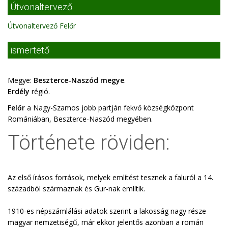
Útvonaltervező
Útvonaltervező Felőr
ismertető
Megye:
Beszterce-Naszód megye
.
Erdély
régió.
Felőr
a Nagy-Szamos jobb partján fekvő községközpont
Romániában, Beszterce-Naszód megyében.
Története röviden:
Az első írásos források, melyek említést tesznek a faluról a 14.
századból származnak és Gur-nak említik.
1910-es népszámlálási adatok szerint a lakosság nagy része
magyar nemzetiségű, már ekkor jelentős azonban a román