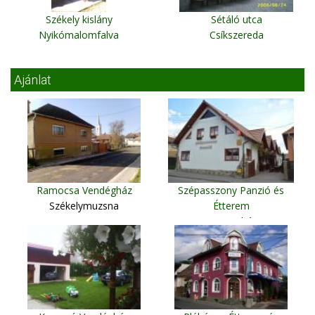
Székely kislány
Sétáló utca
Nyikómalomfalva
Csíkszereda
Ajánlat
Ramocsa Vendégház
Szépasszony Panzió és
Székelymuzsna
Étterem
Szentegyháza