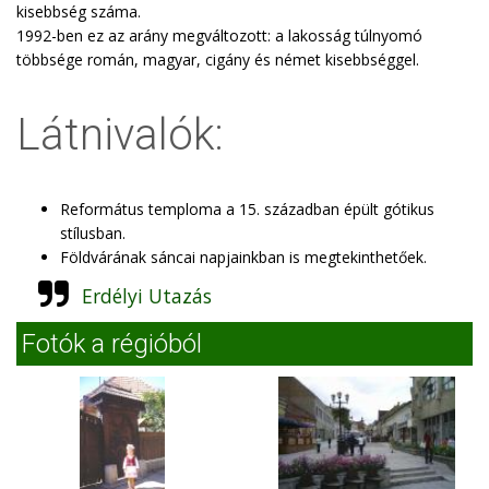
kisebbség száma.
1992-ben ez az arány megváltozott: a lakosság túlnyomó
többsége román, magyar, cigány és német kisebbséggel.
Látnivalók:
Református temploma a 15. században épült gótikus
stílusban.
Földvárának sáncai napjainkban is megtekinthetőek.
Erdélyi Utazás
Fotók a régióból