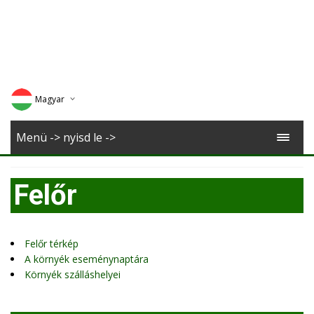
Magyar
Deutsch
Menü -> nyisd le ->
English
Felőr
Romana
Felőr térkép
A környék eseménynaptára
Környék szálláshelyei