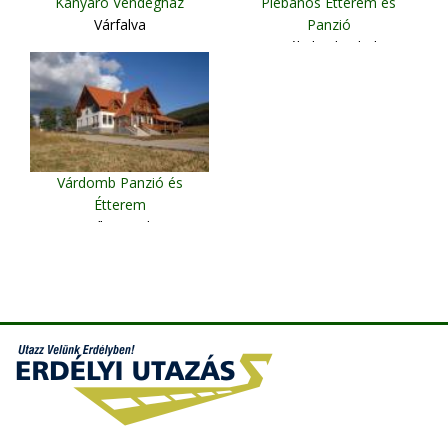
Kanyaró Vendégház
Plébános Étterem és
Várfalva
Panzió
Székelyudvarhely
Várdomb Panzió és
Étterem
Csíkszereda