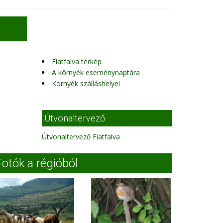
Fiatfalva térkép
A környék eseménynaptára
Környék szálláshelyei
Útvonaltervező
Útvonaltervező Fiatfalva
Fotók a régióból