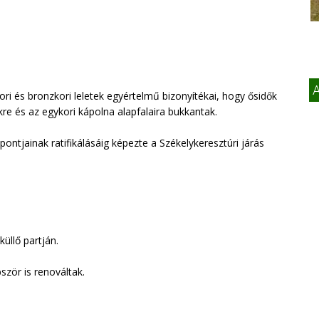
A
ori és bronzkori leletek egyértelmű bizonyítékai, hogy ősidők
kre és az egykori kápolna alapfalaira bukkantak.
ontjainak ratifikálásáig képezte a Székelykeresztúri járás
küllő partján.
zör is renováltak.