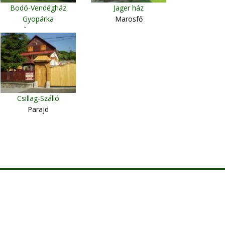
Bodó-Vendégház
Jager ház
Gyopárka
Marosfő
Csíkszentimre
Csillag-Szálló
Parajd