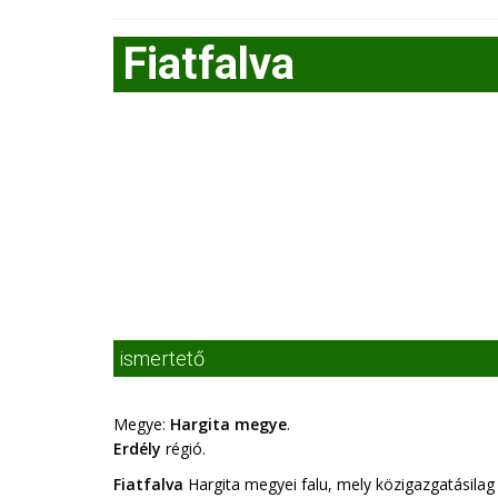
Fiatfalva
ismertető
Megye:
Hargita megye
.
Erdély
régió.
Fiatfalva
Hargita megyei falu, mely közigazgatásilag 