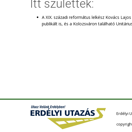
Itt születtek:
A XIX. századi református lelkész Kovács Lajos
publikált is, és a Kolozsváron található Unitá
Erdélyi 
copyrigh