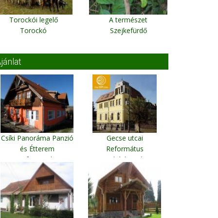
Torockói legelő
A természet
Torockó
Szejkefürdő
jánlat
Csíki Panoráma Panzió
Gecse utcai
és Étterem
Református
Csíkszereda
Egyházközség
Vendégház
Marosvásárhely