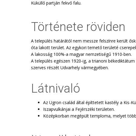
Küküllő partján fekvő falu.
Története röviden
A település határától nem messze felszínre került ősk
óta lakott terület. Az egykori temető területé cserepe
A lakosság 100%-a magyar nemzetiségű 1910-ben.
A település egészen 1920-ig, a trianoni békediktátum p
szerves részét Udvarhely vármegyében.
Látnivaló
Az Ugron család által építtetett kastély a Kis-Kü
Iszapvulkánjai a Fejérszéki területen.
Középkorban megépült temploma, melyet többs