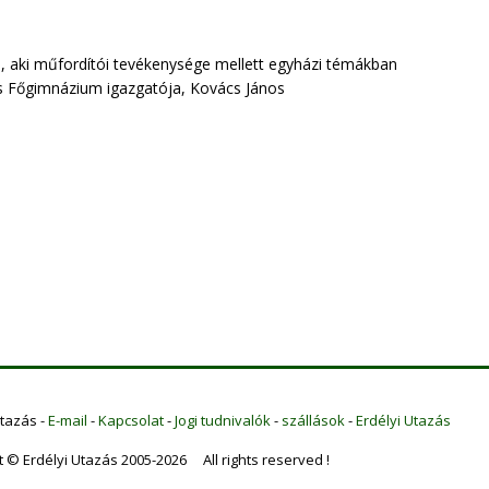
 , aki műfordítói tevékenysége mellett egyházi témákban
rius Főgimnázium igazgatója, Kovács János
Utazás -
E-mail
-
Kapcsolat
-
Jogi tudnivalók
-
szállások
-
Erdélyi Utazás
t © Erdélyi Utazás 2005-2026 All rights reserved !