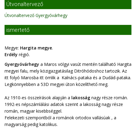
Útvonaltervező
Útvonaltervező Gyergyóvárhegy
ismertető
Megye:
Hargita megye
.
Erdély
régió.
Gyergyóvárhegy
a Maros völgyi vasút mentén található Hargita
megyei falu, mely közigazgatásilag Ditróhódoshoz tartozik. Az
itt folyó Marosba itt ömlik a Kalnács-pataka és a Dudád-pataka.
Legkönnyebben a 53D megyei úton közelíthető meg.
Az 1910-es összeírások alapján a
lakosság
nagy része román.
1992-es népszámlálási adatok szerint a lakosság nagy része
román, magyar kisebbséggel.
Felekezeti szempontból a románok ortodox vallásúak , a
magyarság pedig katolikus.