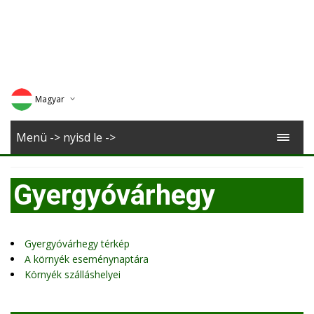
Magyar
Deutsch
Menü -> nyisd le ->
English
Gyergyóvárhegy
Romana
Gyergyóvárhegy térkép
A környék eseménynaptára
Környék szálláshelyei