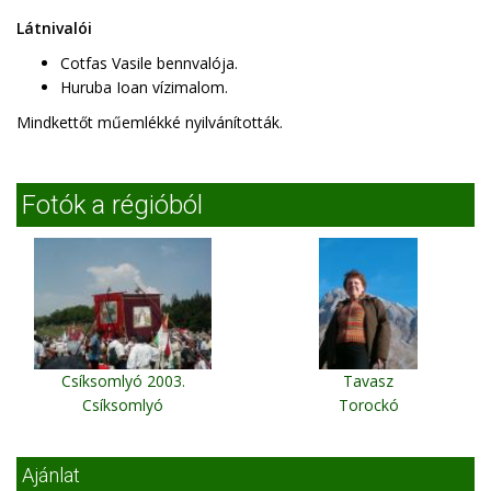
Látnivalói
Cotfas Vasile bennvalója.
Huruba Ioan vízimalom.
Mindkettőt műemlékké nyilvánították.
Fotók a régióból
Csíksomlyó 2003.
Tavasz
Csíksomlyó
Torockó
Ajánlat