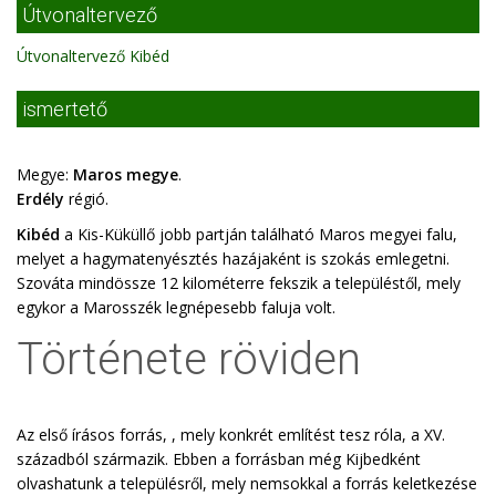
Útvonaltervező
Útvonaltervező Kibéd
ismertető
Megye:
Maros megye
.
Erdély
régió.
Kibéd
a Kis-Küküllő jobb partján található Maros megyei falu,
melyet a hagymatenyésztés hazájaként is szokás emlegetni.
Szováta mindössze 12 kilométerre fekszik a településtől, mely
egykor a Marosszék legnépesebb faluja volt.
Története röviden
Az első írásos forrás, , mely konkrét említést tesz róla, a XV.
századból származik. Ebben a forrásban még Kijbedként
olvashatunk a településről, mely nemsokkal a forrás keletkezése