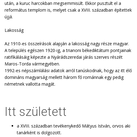
után, a kuruc harcokban megsemmisült. Ekkor pusztult el a
református templom is, melyet csak a XVIII. században építettek
újjá.
Lakosság
Az 1910-es összeírások alapján a lakosság nagy része magyar.
A település egészen 1920-ig, a trianoni békediktátum pontjainak
ratifikálásáig képezte a Nyárádszeredai járás szerves részét
Maros-Torda vármegyében.
1992-es népszámlálási adatok arról tanúskodnak, hogy az itt élő
domináns magyarság mellett három fő románnak egy pedig
németnek vallotta magát.
Itt született
a XVIII. században tevékenykedő Mátyus István, orvos aki
tanárként is dolgozott.