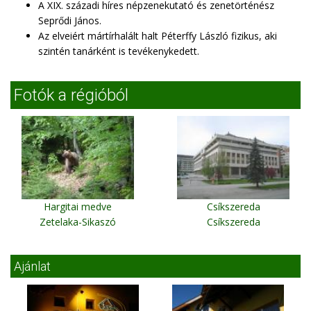
A XIX. századi híres népzenekutató és zenetörténész
Seprődi János.
Az elveiért mártírhalált halt Péterffy László fizikus, aki
szintén tanárként is tevékenykedett.
Fotók a régióból
Hargitai medve
Csíkszereda
Zetelaka-Sikaszó
Csíkszereda
Ajánlat