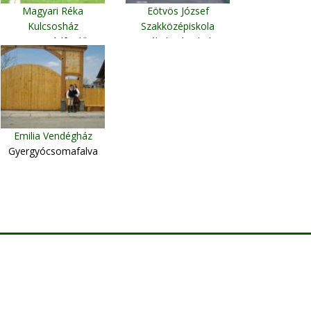
Magyari Réka
Eötvös József
Kulcsosház
Szakközépiskola
Homoródfürdő
Székelyudvarhely
Emilia Vendégház
Gyergyócsomafalva