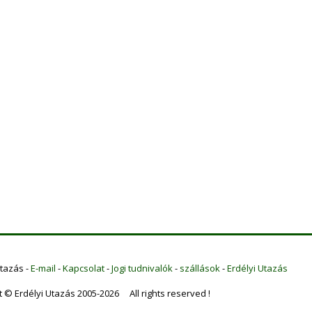
Utazás -
E-mail
-
Kapcsolat
-
Jogi tudnivalók
-
szállások
-
Erdélyi Utazás
t © Erdélyi Utazás 2005-2026 All rights reserved !