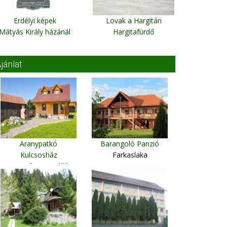
Erdélyi képek
Lovak a Hargitán
Mátyás Király házánál
Hargitafürdő
jánlat
Aranypatkó
Barangoló Panzió
Kulcsosház
Farkaslaka
Gyergyószentmiklós