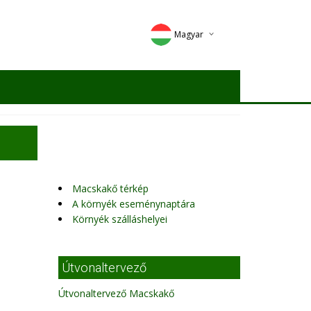
Magyar
Deutsch
English
Romana
Macskakő térkép
A környék eseménynaptára
Környék szálláshelyei
Útvonaltervező
Útvonaltervező Macskakő