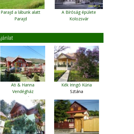
Parajd a lábunk alatt
A Bíróság épülete
Parajd
Kolozsvár
jánlat
Ati & Hanna
Kék Iringó Kúria
Vendégház
Sztána
Parajd