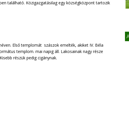
n található. Közigazgatásilag egy községközpont tartozik
A
 néven. Első templomát szászok emelték, akiket IV. Béla
formátus templom. mai napig áll. Lakosainak nagy része
Kisebb részük pedig cigánynak.