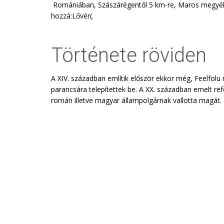
Romániában, Szászárégentől 5 km-re, Maros megyébe
hozzá:Lővér(.
Története röviden
A XIV. században említik először ekkor még, Feelfolu
parancsára telepítettek be. A XX. században emelt re
román illetve magyar állampolgárnak vallotta magát. 