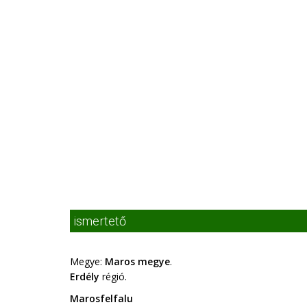
ismertető
Megye:
Maros megye
.
Erdély
régió.
Marosfelfalu