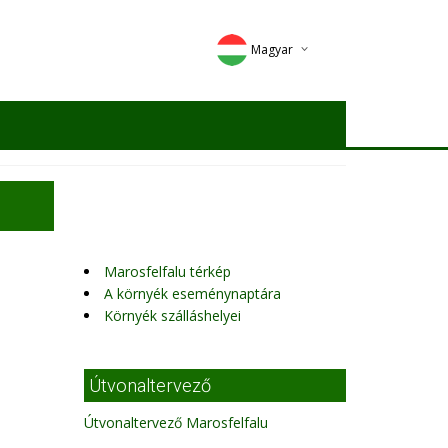
Magyar
Deutsch
English
Romana
Marosfelfalu térkép
A környék eseménynaptára
Környék szálláshelyei
Útvonaltervező
Útvonaltervező Marosfelfalu