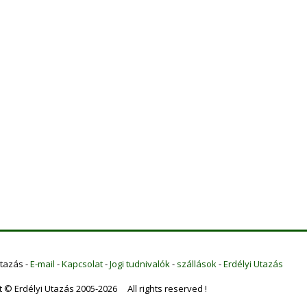
Utazás -
E-mail
-
Kapcsolat
-
Jogi tudnivalók
-
szállások
-
Erdélyi Utazás
t © Erdélyi Utazás 2005-2026 All rights reserved !