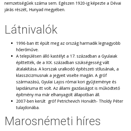
nemzetiségűek száma sem. Egészen 1920-ig képezte a Dévai
járás részét, Hunyad megyében.
Látnivalók
1996-ban itt épült meg az ország harmadik legnagyobb
hőerőműve.
A településen álló kastélyt a 17. században a Gyulaiak
építtették, de a XIX. században szükségesség vált
átalakítása. A korszak uralkodó építészeti stílusának, a
klasszicizmusnak a jegyeit viselte magán. A gróf
származású, Gyulai Lajos római kori gyűjteménye és
lapidáriuma itt volt. Az állami gazdaságot is működtető
építmény ma már elhanyagolt állapotban áll.
2007-ben került gróf Petrichevich Horváth- Tholdy Péter
tulajdonába.
Marosnémeti híres