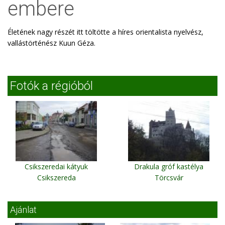
embere
Életének nagy részét itt töltötte a híres orientalista nyelvész,
vallástörténész Kuun Géza.
Fotók a régióból
Csikszeredai kátyuk
Drakula gróf kastélya
Csikszereda
Törcsvár
Ajánlat