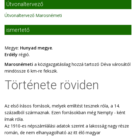
Útvonaltervező
Útvonaltervező Marosnémeti
ismertető
Megye:
Hunyad megye
.
Erdély
régió.
Marosnémeti
a közigazgatásilag hozzá tartozó Déva városától
mindössze 6 km-re fekszik.
Története röviden
Az első írásos források, melyek említést tesznek róla, a 14.
századból származnak. Ezen forrásokban még Nempty - ként
írnak róla.
Az 1910-es népszámlálási adatok szerint a lakosság nagy része
román, de nem elhanyagolható az itt élő magyar