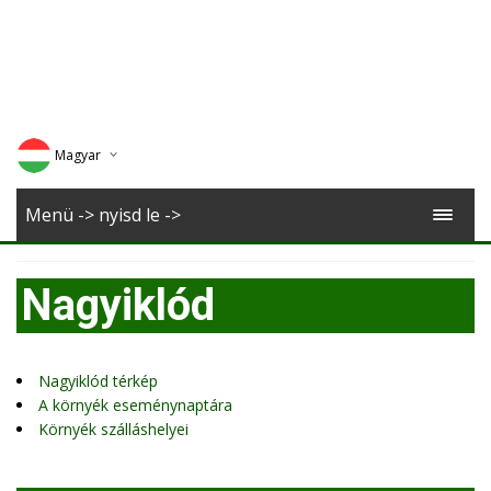
Magyar
Deutsch
Menü -> nyisd le ->
English
Nagyiklód
Romana
Nagyiklód térkép
A környék eseménynaptára
Környék szálláshelyei