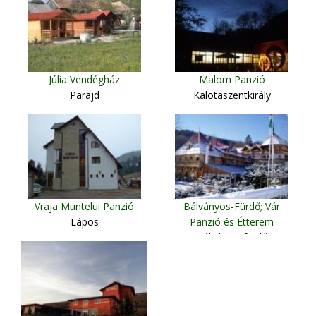
Júlia Vendégház
Malom Panzió
Parajd
Kalotaszentkirály
Vraja Muntelui Panzió
Bálványos-Fürdő; Vár
Lápos
Panzió és Étterem
Bálványosfürdő