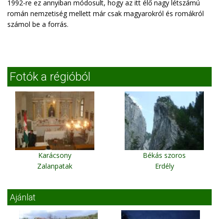
1992-re ez annyiban módosult, hogy az itt élő nagy létszámú
román nemzetiség mellett már csak magyarokról és romákról
számol be a forrás.
Fotók a régióból
Karácsony
Békás szoros
Zalanpatak
Erdély
Ajánlat