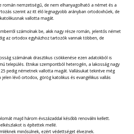
sze román nemzetiségű, de nem elhanyagolható a német és a
ozás szerint az itt élő legnagyobb arányban ortodoxhűek, de
katolikusnak vallotta magát.
emberről számolnak be, akik nagy része román, jelentős német
ndig az ortodox egyházhoz tartozók vannak többen, de
akosság számának drasztikus csökkenése ezen adatokból is
ú település. Etnikai szempontból heterogén, a lakosság nagy
 25 pedig németnek vallotta magát. Vallásukat tekintve még
jelen lévő ortodox, görög katolikus és evangélikus vallás
plomát majd három évszázaddal később renoválni kellett.
elkészlakot is építettek mellé.
emléknek minősülnek, ezért védettséget élveznek.