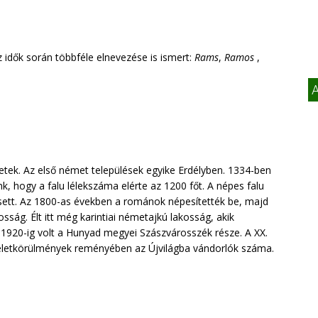
 idők során többféle elnevezése is ismert:
Rams
,
Ramos
,
A
etek. Az első német települések egyike Erdélyben. 1334-ben
k, hogy a falu lélekszáma elérte az 1200 főt. A népes falu
sett. Az 1800-as években a románok népesítették be, majd
ság. Élt itt még karintiai németajkú lakosság, akik
 1920-ig volt a Hunyad megyei Szászvárosszék része. A XX.
 életkörülmények reményében az Újvilágba vándorlók száma.