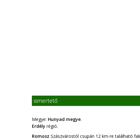
ismertető
Megye:
Hunyad megye
.
Erdély
régió.
Romosz
Szászvárostól csupán 12 km-re található fa