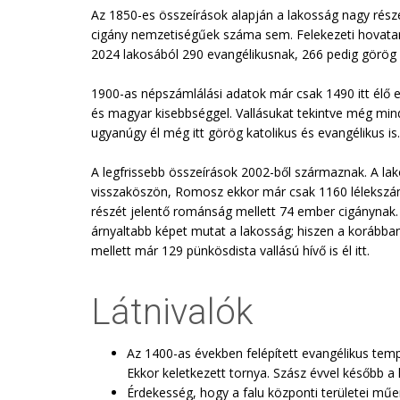
Az 1850-es összeírások alapján a lakosság nagy ré
cigány nemzetiségűek száma sem. Felekezeti hovatart
2024 lakosából 290 evangélikusnak, 266 pedig görög 
1900-as népszámlálási adatok már csak 1490 itt élő 
és magyar kisebbséggel. Vallásukat tekintve még mi
ugyanúgy él még itt görög katolikus és evangélikus is.
A legfrissebb összeírások 2002-ből származnak. A l
visszaköszön, Romosz ekkor már csak 1160 lélekszám
részét jelentő románság mellett 74 ember cigánynak.
árnyaltabb képet mutat a lakosság; hiszen a korábban 
mellett már 129 pünkösdista vallású hívő is él itt.
Látnivalók
Az 1400-as években felépített evangélikus tem
Ekkor keletkezett tornya. Szász évvel később a l
Érdekesség, hogy a falu központi területei mű