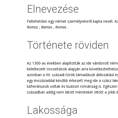
Elnevezése
Feltehetően egy német személynévről kapta nevét. Az
Romoz
,
Ramas
,
Romas
.
Története röviden
Az 1300-as években alapították az ide vándorolt ném
keletkezett összeírások alapján arra következtethetün
azonban a XV. századi török támadások áldozatául e
egy évszázaddal később érkezett meg ide a szász lakos
lutheránusok voltak és kudzsiri románság is. Egészen
században addig nem látott méreteket öltött a jobb
Lakossága