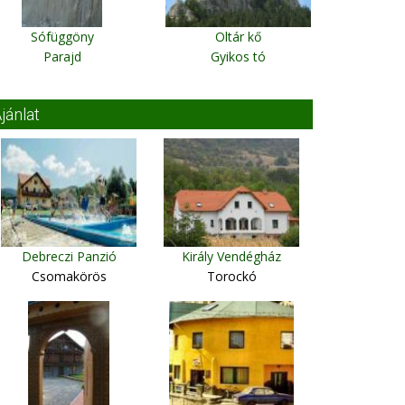
Sófüggöny
Oltár kő
Parajd
Gyikos tó
jánlat
Debreczi Panzió
Király Vendégház
Csomakörös
Torockó