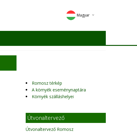
Magyar
Deutsch
English
Romana
Romosz térkép
A környék eseménynaptára
Környék szálláshelyei
Útvonaltervező
Útvonaltervező Romosz