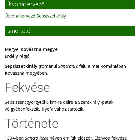
Útvonaltervező
Útvonaltervező Sepsiszetkirály
ismertető
Megye:
Kovászna megye
.
Erdély
régió.
Sepsiszetkirály
(románul
Sâncraiu
): falu a mai Romániában
Kovászna megyében.
Fekvése
Sepsiszentgyörgytől 6 km-re délre a Szentkirályi-patak
völgyébenfekszik, Illyefalvához tartozik.
Története
1334-ben
Sancto Rege
néven említik először. Előnyös fekvése