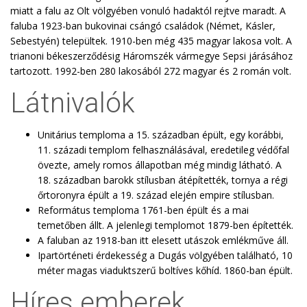
miatt a falu az Olt völgyében vonuló hadaktól rejtve maradt. A
faluba 1923-ban bukovinai csángó családok (Német, Kásler,
Sebestyén) települtek. 1910-ben még 435 magyar lakosa volt. A
trianoni békeszerződésig Háromszék vármegye Sepsi járásához
tartozott. 1992-ben 280 lakosából 272 magyar és 2 román volt.
Látnivalók
Unitárius temploma a 15. században épült, egy korábbi,
11. századi templom felhasználásával, eredetileg védőfal
övezte, amely romos állapotban még mindig látható. A
18. században barokk stílusban átépítették, tornya a régi
őrtoronyra épült a 19. század elején empire stílusban.
Református temploma 1761-ben épült és a mai
temetőben állt. A jelenlegi templomot 1879-ben építették.
A faluban az 1918-ban itt elesett utászok emlékműve áll.
Ipartörténeti érdekesség a Dugás völgyében található, 10
méter magas viaduktszerű boltíves kőhíd. 1860-ban épült.
Híres emberek