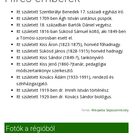
Itt született Szentkirályi Benedek 17. századi egyházi író.
Itt született 1709-ben Ágh István unitárius püspök.
Itt született 18. században Bartók Dániel vegyész.
Itt született 1816-ban Sükösd Sámuel költő, aki 1849-ben
a Tömösi-szorosban esett el.
Itt született Kiss Áron (1823-1875), honvéd főhadnagy.
Itt született Sükösd János (1828-1915) honvéd hadnagy.
Itt született Kiss Sándor (1849-?), tankönyvíró
Itt született Kiss Jenő (1860-?)tanár, pedagógia
módszertankönyv szerkesztő.
Itt született Kovács Ádám (1933-1991), rendező és
színházigazgató.
Itt született 1919-ben dr. Imreh István történész.
Itt született 1929-ben dr. Kovács Sándor biológus.
Forrás:
Wikipedia Sepsiszentkirály
Fotók a régióból