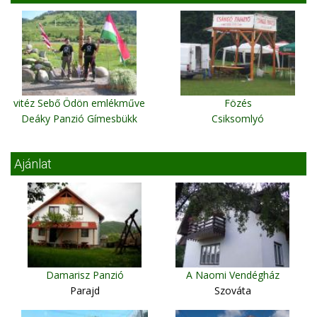
vitéz Sebő Ödön emlékműve
Fözés
Deáky Panzió Gímesbükk
Csiksomlyó
Ajánlat
Damarisz Panzió
A Naomi Vendégház
Parajd
Szováta