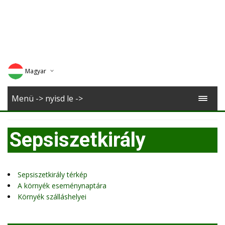
Magyar
Deutsch
Menü -> nyisd le ->
English
Sepsiszetkirály
Romana
Sepsiszetkirály térkép
A környék eseménynaptára
Környék szálláshelyei