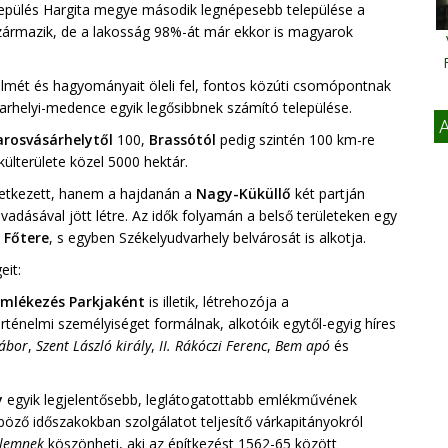
elepülés Hargita megye második legnépesebb települése a
származik, de a lakosság 98%-át már ekkor is magyarok
mét és hagyományait öleli fel, fontos közúti csomópontnak
arhelyi-medence egyik legősibbnek számító települése.
A
rosvásárhelytől
100,
Brassótól
pedig szintén 100 km-re
külterülete közel 5000 hektár.
etkezett, hanem a hajdanán a
Nagy-Küküllő
két partján
vadásával jött létre. Az idők folyamán a belső területeken egy
s
Főtere
, s egyben Székelyudvarhely belvárosát is alkotja.
eit:
Emlékezés
Parkjaként
is illetik, létrehozója a
örténelmi személyiséget formálnak, alkotóik egytől-egyig híres
ábor
,
Szent László király
,
II. Rákóczi Ferenc
,
Bem apó
és
y
egyik legjelentősebb, leglátogatottabb emlékművének
böző időszakokban szolgálatot teljesítő várkapitányokról
elemnek
köszönheti, aki az építkezést 1562-65 között