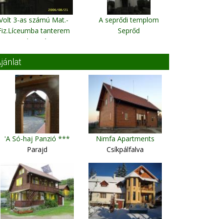
Volt 3-as számú Mat.-
A seprődi templom
Fiz.Líceumba tanterem
Seprőd
Kolozsvár
jánlat
'A Só-haj Panzió ***
Nimfa Apartments
Parajd
Csíkpálfalva