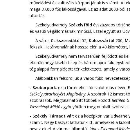
művelődési és kulturális központjának is számít. A t
maga 37.000 fős lakosságával. Ez az adat 2003-ból 
alkották.
Székelyudvarhely
Székelyföld
évszázados történel
és vasúti végállomásnak minősül. Ezzel együtt az Udv
A város
Csíkszeredától
52,
Kolozsvártól
200,
Ma
fekszik. Határvonalának hossza eléri a 40 kilométert, 
Székelyudvarhely nem tervszerűen fejlődött és kel
elterülő négy kisebb telep és három apró falu egybeol
téglalappá formálódott tér keletkezett, amely a váro
Alábbiakban felsoroljuk a város főbb nevezetesség
- Szoborpark
: ez a történelmi látnivalót más néven
Székelyudvarhelyért
Alapítvány
. A szobrok 12 ismert t
szobrászok. Megtalálható itt többek között
Bethlen
G
Wesselényi Miklós
gyönyörűen megmunkált szobra is.
- Székely Támadt vár
: ez a középkori vár
Udvarhel
számít. Négy bástyát láthatunk itt, amelyeket a külön
neveztek el. A vár mai állapotát
János Zsigmond fejed