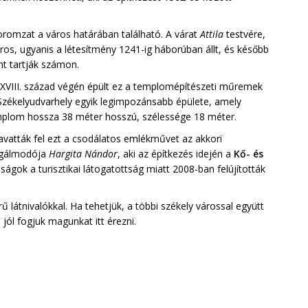
oromzat a város határában található. A várat
Attila
testvére,
os, ugyanis a létesítmény 1241-ig háborúban állt, és később
nt tartják számon.
a XVIII. század végén épült ez a templomépítészeti műremek
 Székelyudvarhely egyik legimpozánsabb épülete, amely
templom hossza 38 méter hosszú, szélessége 18 méter.
n avatták fel ezt a csodálatos emlékművet az akkori
egálmodója
Hargita Nándor
, aki az építkezés idején a
Kő- és
ságok a turisztikai látogatottság miatt 2008-ban felújították
 látnivalókkal. Ha tehetjük, a többi székely várossal együtt
 jól fogjuk magunkat itt érezni.