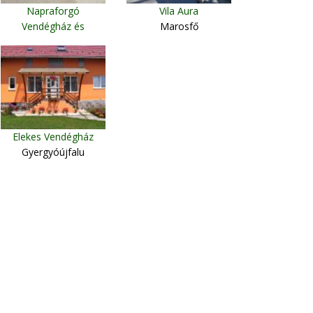
Napraforgó
Vila Aura
Vendégház és
Marosfő
Apartman
Parajd
Elekes Vendégház
Gyergyóújfalu