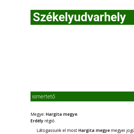
Székelyudvarhely
ismertető
Megye:
Hargita megye
.
Erdély
régió.
Látogassunk el most
Hargita megye
megyei jogú