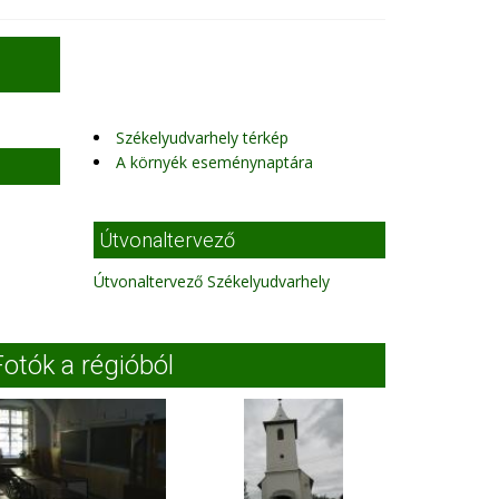
Székelyudvarhely térkép
A környék eseménynaptára
Útvonaltervező
Útvonaltervező Székelyudvarhely
Fotók a régióból