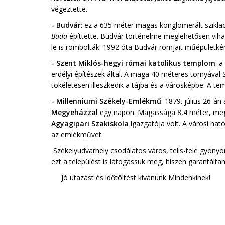
végeztette.
- Budvár
: ez a 635 méter magas konglomerált szikla
Buda
építtette. Budvár történelme meglehetősen vihar
le is rombolták. 1992 óta Budvár romjait műépületké
- Szent Miklós-hegyi római katolikus templom
: 
erdélyi építészek által. A maga 40 méteres tornyával
tökéletesen illeszkedik a tájba és a városképbe. A 
- Millenniumi Székely-Emlékmű
: 1879. július 26-á
Megyeházzal
egy napon. Magassága 8,4 méter, m
Agyagipari Szakiskola
igazgatója volt. A városi ható
az emlékművet.
Székelyudvarhely csodálatos város, telis-tele gyönyörű
ezt a települést is látogassuk meg, hiszen garantáltan
Jó utazást és időtöltést kívánunk Mindenkinek!