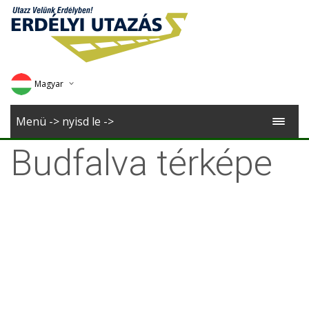
Magyar
Deutsch
Menü -> nyisd le ->
English
Budfalva térképe
Romana