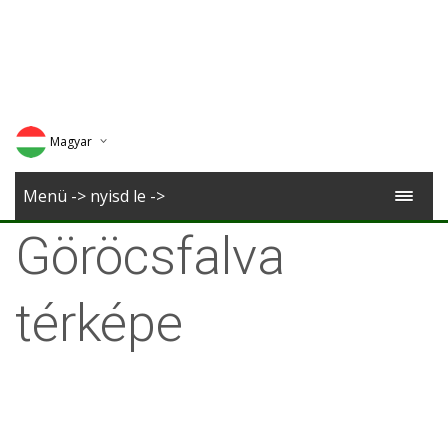
Magyar
Deutsch
Menü -> nyisd le ->
English
Göröcsfalva
Romana
térképe