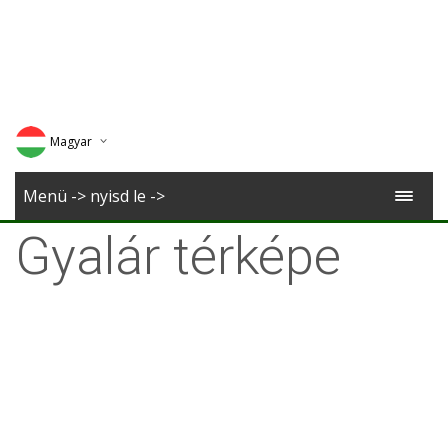
Magyar
Deutsch
Menü -> nyisd le ->
English
Gyalár térképe
Romana