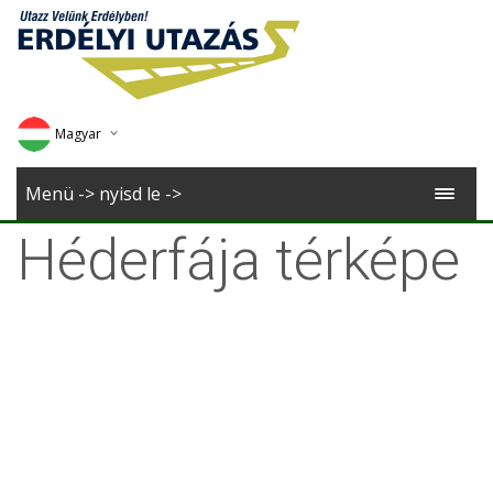
Magyar
Deutsch
Menü -> nyisd le ->
English
Héderfája térképe
Romana