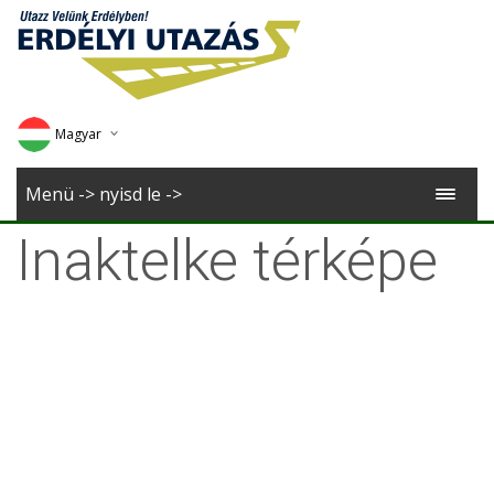
Magyar
Deutsch
Menü -> nyisd le ->
English
Inaktelke térképe
Romana