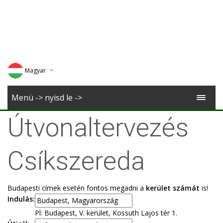
Magyar
Deutsch
Menü -> nyisd le ->
English
Útvonaltervezés
Romana
Csíkszereda
Budapesti címek esetén fontos megadni a
kerület számát
is!
Indulás:
Pl: Budapest, V. kerület, Kossuth Lajos tér 1.