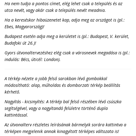
Ha nem tudja a pontos címet, elég lehet csak a település és az
utca nevét, vagy akár csak a település nevét meadnia.
Ha a kereséskor hibaüzenetet kap, adja meg az országot is (pl.:
Ebes, Magyarország)!
Budapest esetén adja meg a kerületet is (pl.: Budapest, V. kerület,
Budafoki út 26.)!
Gyors útvonaltervezéshez elég csak a városnevek megadása is (pl.:
indulás: Bécs, úticél: London).
A térkép nézete a jobb felső sarokban lévő gombokkal
módosítható: alap, műholdas és domborzati térkép beállítás
kérhető.
Nagyítás - kicsinyítés: A térkép bal felső részében lévő csúszka
segítségével, vagy a nagyítandó felületre történő dupla
kattintással.
Az útvonalterv részletes leírásának bármelyik sorára kattintva a
térképen megjelenik annak kinagyított térképes változata is!