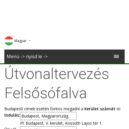
Magyar
Deutsch
Menü -> nyisd le ->
English
Útvonaltervezés
Romana
Felsősófalva
Budapesti címek esetén fontos megadni a
kerület számát
is!
Indulás:
Pl: Budapest, V. kerület, Kossuth Lajos tér 1.