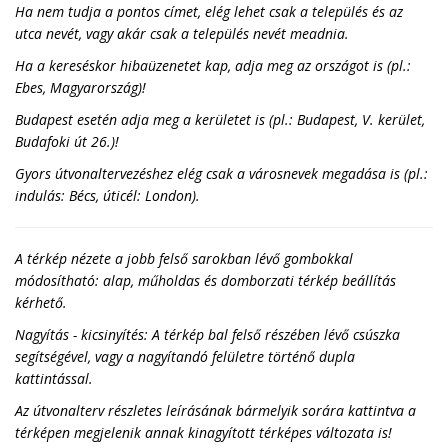
Ha nem tudja a pontos címet, elég lehet csak a település és az
utca nevét, vagy akár csak a település nevét meadnia.
Ha a kereséskor hibaüzenetet kap, adja meg az országot is (pl.:
Ebes, Magyarország)!
Budapest esetén adja meg a kerületet is (pl.: Budapest, V. kerület,
Budafoki út 26.)!
Gyors útvonaltervezéshez elég csak a városnevek megadása is (pl.:
indulás: Bécs, úticél: London).
A térkép nézete a jobb felső sarokban lévő gombokkal
módosítható: alap, műholdas és domborzati térkép beállítás
kérhető.
Nagyítás - kicsinyítés: A térkép bal felső részében lévő csúszka
segítségével, vagy a nagyítandó felületre történő dupla
kattintással.
Az útvonalterv részletes leírásának bármelyik sorára kattintva a
térképen megjelenik annak kinagyított térképes változata is!