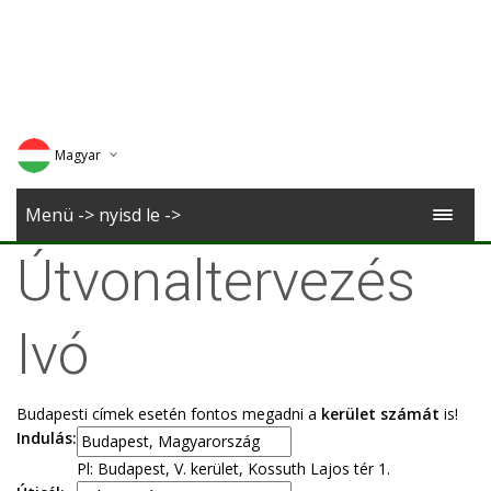
Magyar
Deutsch
Menü -> nyisd le ->
English
Útvonaltervezés
Romana
Ivó
Budapesti címek esetén fontos megadni a
kerület számát
is!
Indulás:
Pl: Budapest, V. kerület, Kossuth Lajos tér 1.