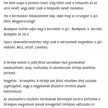
Ha nem tudja a pontos címet, elég lehet csak a település és az
utca nevét, vagy akár csak a település nevét meadnia.
Ha a kereséskor hibaüzenetet kap, adja meg az országot is (pl.:
Ebes, Magyarország)!
Budapest esetén adja meg a kerületet is (pl.: Budapest, V. kerület,
Budafoki út 26.)!
Gyors útvonaltervezéshez elég csak a városnevek megadása is (pl.:
indulás: Bécs, úticél: London).
A térkép nézete a jobb felső sarokban lévő gombokkal
módosítható: alap, műholdas és domborzati térkép beállítás
kérhető.
Nagyítás - kicsinyítés: A térkép bal felső részében lévő csúszka
segítségével, vagy a nagyítandó felületre történő dupla
kattintással.
Az útvonalterv részletes leírásának bármelyik sorára kattintva a
térképen megjelenik annak kinagyított térképes változata is!