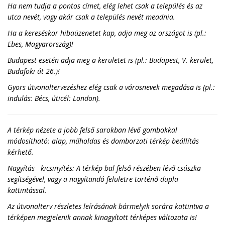
Ha nem tudja a pontos címet, elég lehet csak a település és az
utca nevét, vagy akár csak a település nevét meadnia.
Ha a kereséskor hibaüzenetet kap, adja meg az országot is (pl.:
Ebes, Magyarország)!
Budapest esetén adja meg a kerületet is (pl.: Budapest, V. kerület,
Budafoki út 26.)!
Gyors útvonaltervezéshez elég csak a városnevek megadása is (pl.:
indulás: Bécs, úticél: London).
A térkép nézete a jobb felső sarokban lévő gombokkal
módosítható: alap, műholdas és domborzati térkép beállítás
kérhető.
Nagyítás - kicsinyítés: A térkép bal felső részében lévő csúszka
segítségével, vagy a nagyítandó felületre történő dupla
kattintással.
Az útvonalterv részletes leírásának bármelyik sorára kattintva a
térképen megjelenik annak kinagyított térképes változata is!