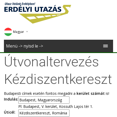
Magyar
Deutsch
Menü -> nyisd le ->
English
Útvonaltervezés
Romana
Kézdiszentkereszt
Budapesti címek esetén fontos megadni a
kerület számát
is!
Indulás:
Pl: Budapest, V. kerület, Kossuth Lajos tér 1.
Úticél: