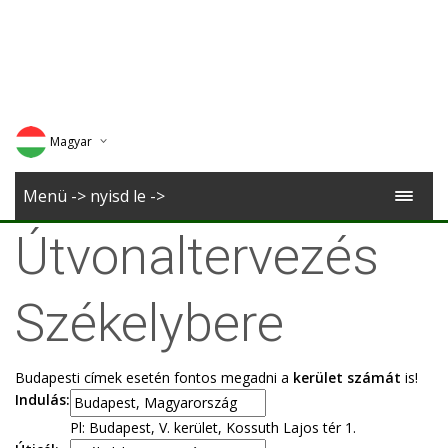
Magyar
Deutsch
Menü -> nyisd le ->
English
Útvonaltervezés
Romana
Székelybere
Budapesti címek esetén fontos megadni a
kerület számát
is!
Indulás:
Pl: Budapest, V. kerület, Kossuth Lajos tér 1.