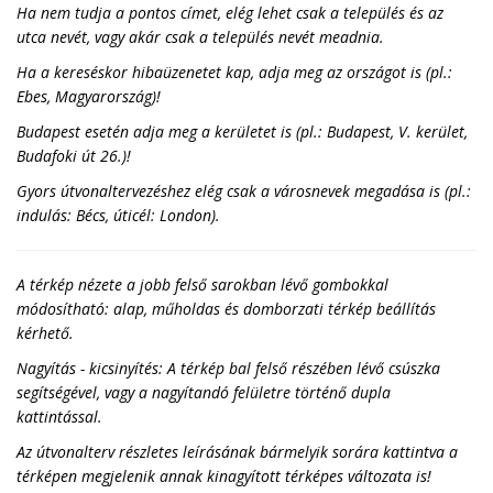
Ha nem tudja a pontos címet, elég lehet csak a település és az
utca nevét, vagy akár csak a település nevét meadnia.
Ha a kereséskor hibaüzenetet kap, adja meg az országot is (pl.:
Ebes, Magyarország)!
Budapest esetén adja meg a kerületet is (pl.: Budapest, V. kerület,
Budafoki út 26.)!
Gyors útvonaltervezéshez elég csak a városnevek megadása is (pl.:
indulás: Bécs, úticél: London).
A térkép nézete a jobb felső sarokban lévő gombokkal
módosítható: alap, műholdas és domborzati térkép beállítás
kérhető.
Nagyítás - kicsinyítés: A térkép bal felső részében lévő csúszka
segítségével, vagy a nagyítandó felületre történő dupla
kattintással.
Az útvonalterv részletes leírásának bármelyik sorára kattintva a
térképen megjelenik annak kinagyított térképes változata is!