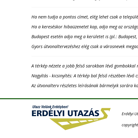
Ha nem tudja a pontos címet, elég lehet csak a települé
Ha a kereséskor hibaüzenetet kap, adja meg az országot
Budapest esetén adja meg a kerületet is (pl.: Budapest, 
Gyors útvonaltervezéshez elég csak a városnevek megadás
A térkép nézete a jobb felső sarokban lévő gombokkal 
Nagyítás - kicsinyítés: A térkép bal felső részében lévő 
Az útvonalterv részletes leírásának bármelyik sorára ka
Erdélyi U
copyright