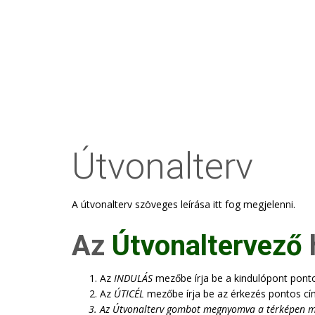
Útvonalterv
A útvonalterv szöveges leírása itt fog megjelenni.
Az
Útvonaltervező
Az
INDULÁS
mezőbe írja be a kindulópont pont
Az
ÚTICÉL
mezőbe írja be az érkezés pontos cí
Az
Útvonalterv
gombot megnyomva a térképen megje