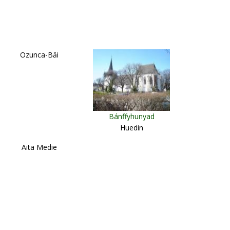
Ozunca-Băi
Bánffyhunyad
Huedin
Aita Medie