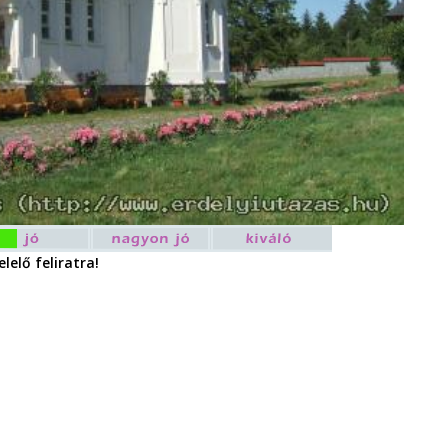
lelő feliratra!