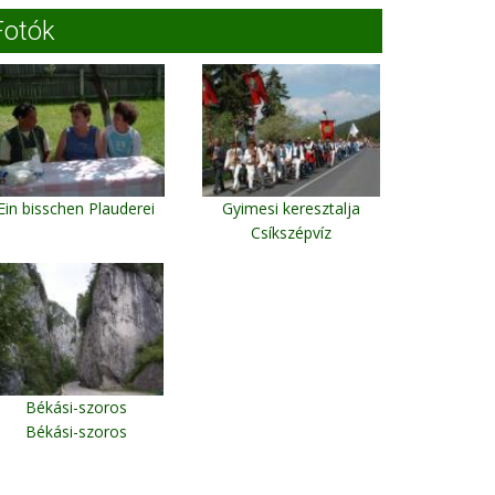
Fotók
Ein bisschen Plauderei
Gyimesi keresztalja
Csíkszépvíz
Békási-szoros
Békási-szoros