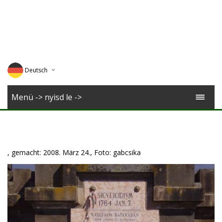
Deutsch
English
Menü -> nyisd le ->
Magyar
Romana
, gemacht: 2008. März 24., Foto: gabcsika