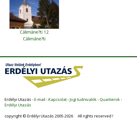
Călimăne?ti 12
Călimăne?ti
Erdélyi Utazás -
E-mail
-
Kapcsolat
-
Jogi tudnivalók
-
Quartierok
-
Erdélyi Utazás
copyright © Erdélyi Utazás 2005-2026 All rights reserved !