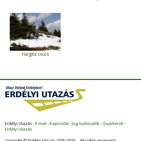
Hargita csúcs
Erdélyi Utazás -
E-mail
-
Kapcsolat
-
Jogi tudnivalók
-
Quartierok
-
Erdélyi Utazás
copyright © Erdélyi Utazás 2005-2026 All rights reserved !