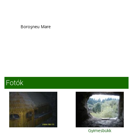
Boroşneu Mare
Fotók
Gyimesbükk