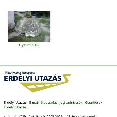
Gyimesbükk
Erdélyi Utazás -
E-mail
-
Kapcsolat
-
Jogi tudnivalók
-
Quartierok
-
Erdélyi Utazás
copyright © Erdélyi Utazás 2005-2026 All rights reserved !